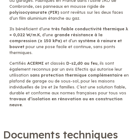
ou garages. Fabriqués en France dans l’usine IKO de
Combronde, ces panneaux en mousse rigide de
polyisocyanurate (PIR)
sont revêtus sur les deux faces
d’un film aluminium étanche au gaz.
Ils bénéficient d’une
très faible conductivité thermique λ
= 0,022 W/m.K
, d’une
grande résistance à la
compression (≥ 150 kPa)
et d’un
système à rainure et
bouvet
pour une pose facile et continue, sans ponts
thermiques.
Certifiés
ACERMI
et classés
D-s2,d0 au feu
, ils sont
également reconnus par un avis Efectis qui autorise leur
utilisation
sans protection thermique complémentaire
en
plafond de garage ou de sous-sol, pour les maisons
individuelles de 1re et 2e familles. C’est une solution fiable,
durable et conforme aux normes françaises pour tous vos
travaux d’isolation en rénovation ou en construction
neuve
.
Documents techniques